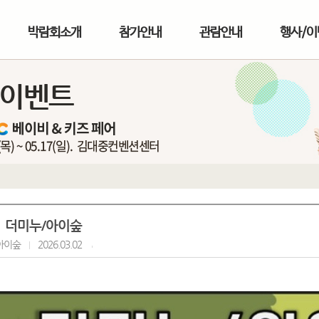
박람회소개
참가안내
관람안내
행사/이
/이벤트
더미누/아이숲
아이숲
2026.03.02