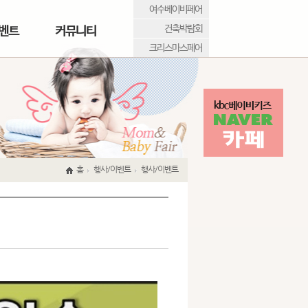
여수베이비페어
건축박람회
벤트
커뮤니티
크리스마스페어
홈
행사/이벤트
행사/이벤트