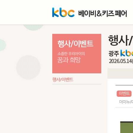
베이비&키즈 페어
행사
행사/이벤트
이벤트
더미누/