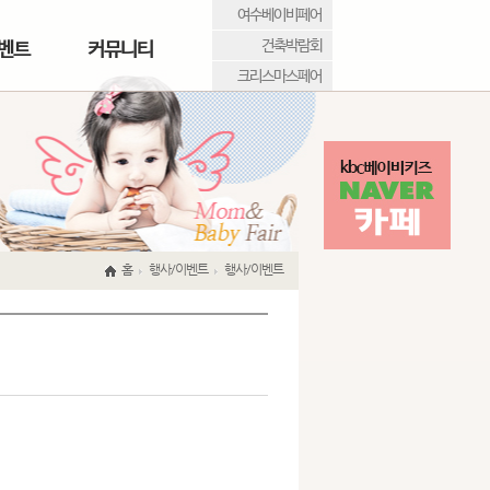
여수베이비페어
건축박람회
벤트
커뮤니티
크리스마스페어
홈
행사/이벤트
행사/이벤트