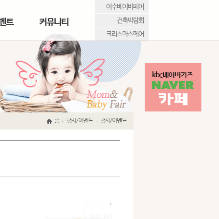
여수베이비페어
건축박람회
벤트
커뮤니티
크리스마스페어
홈
행사/이벤트
행사/이벤트